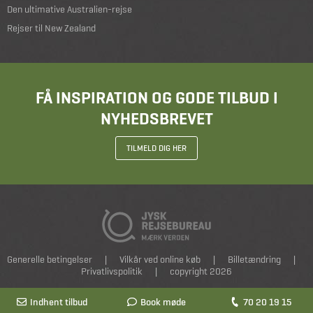
Den ultimative Australien-rejse
Rejser til New Zealand
FÅ INSPIRATION OG GODE TILBUD I
NYHEDSBREVET
TILMELD DIG HER
Generelle betingelser
|
Vilkår ved online køb
|
Billetændring
|
Privatlivspolitik
|
copyright 2026
Indhent tilbud
Book møde
70 20 19 15