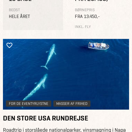
BEDST
BØRNEPRIS
HELE ÅRET
FRA 13.450,-
INKL. FLY
FOR DE EVENTYRLYSTNE
MASSER AF FRIHED
DEN STORE USA RUNDREJSE
Roadtrip i storslåede nationalparker, vinsmagning i Napa