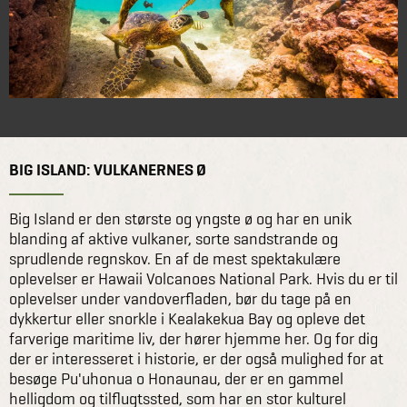
BIG ISLAND: VULKANERNES Ø
Big Island er den største og yngste ø og har en unik
blanding af aktive vulkaner, sorte sandstrande og
sprudlende regnskov. En af de mest spektakulære
oplevelser er Hawaii Volcanoes National Park. Hvis du er til
oplevelser under vandoverfladen, bør du tage på en
dykkertur eller snorkle i Kealakekua Bay og opleve det
farverige maritime liv, der hører hjemme her. Og for dig
der er interesseret i historie, er der også mulighed for at
besøge Pu'uhonua o Honaunau, der er en gammel
helligdom og tilflugtssted, som har en stor kulturel