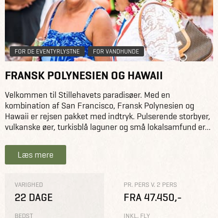
FOR DE EVENTYRLYSTNE
FOR VANDHUNDE
FRANSK POLYNESIEN OG HAWAII
Velkommen til Stillehavets paradisøer. Med en
kombination af San Francisco, Fransk Polynesien og
Hawaii er rejsen pakket med indtryk. Pulserende storbyer,
vulkanske øer, turkisblå laguner og små lokalsamfund er...
Læs mere
VARIGHED
PR. PERS V. 2 PERS
22 DAGE
FRA 47.450,-
BEDST
INKL. FLY