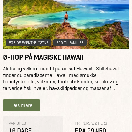
FOR DE EVENTYRLYSTNE
GOD TIL FAMILIER
Ø-HOP PÅ MAGISKE HAWAII
Aloha og velkommen til paradiset Hawaii! I Stillehavet
finder du paradisøerne Hawaii med smukke
bountystrande, vulkaner, fantastisk natur, koralrev og
farverige fisk, hvaler, havskildpadder og masser af...
Læs mere
VARIGHED
PR. PERS V. 2 PERS
16 DAGE
FRA 29.450,-