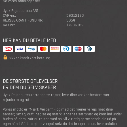
Se vores afdelinger her
Jysk Rejsebureau A/S
CVR-nr.:
39312123
REJSEGARANTIFOND NR:
3654
IATA nr.:
17236122
HER KAN DU BETALE MED
Sikker kreditkort betaling
DE STØRSTE OPLEVELSER
ER DEM DU SELV SKABER
Jysk Rejsebureau arrangerer rejser, hvor dine ønsker bestemmer
rejseform og rute.
Vores motto er "Mærk Verden" – og med det mener vi rejs med dine
sanser; Smag, duft, hør, se og mærk landenes særpræg og kom ind under
huden på dem. Når du rejser med os, vil vi rigtig gerne sende dig ud på
egen hånd. Sådan rejser vi også selv, da det bringer os ud, hvor asfalten