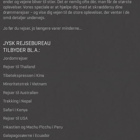
ender og vejene bliver til stier. Det er nemlig ofte dér, man får de største
oplevelser. Vores speciale er at hjælpe dig med at skræddersy dine
drømmerejser – og vise dig vejen til de store oplevelser, der venter i de
små detaljer undervejs.
Jo før du rejser, jo længere varer minderne...
JYSK REJSEBUREAU
TILBYDER BL.A.:
Jordomrejser
Rejser til Thailand
Tibetekspressen i Kina
Minoritetstrek i Vietnam
Rejser til Australien
Trekking i Nepal
Safari i Kenya
Rejser til USA
Inkastien og Machu Picchu i Peru
Galapagosøerne i Ecuador