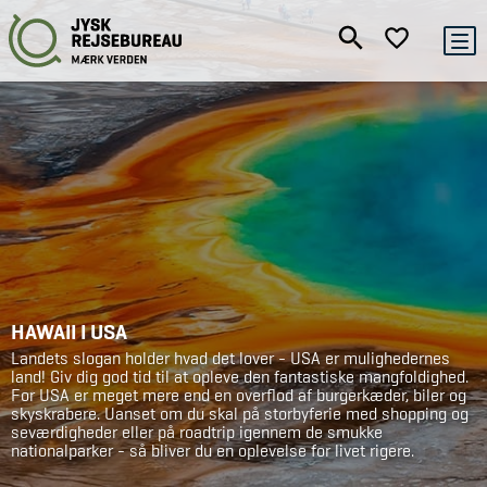
HAWAII I USA
Landets slogan holder hvad det lover - USA er mulighedernes
land! Giv dig god tid til at opleve den fantastiske mangfoldighed.
For USA er meget mere end en overflod af burgerkæder, biler og
skyskrabere. Uanset om du skal på storbyferie med shopping og
seværdigheder eller på roadtrip igennem de smukke
nationalparker - så bliver du en oplevelse for livet rigere.