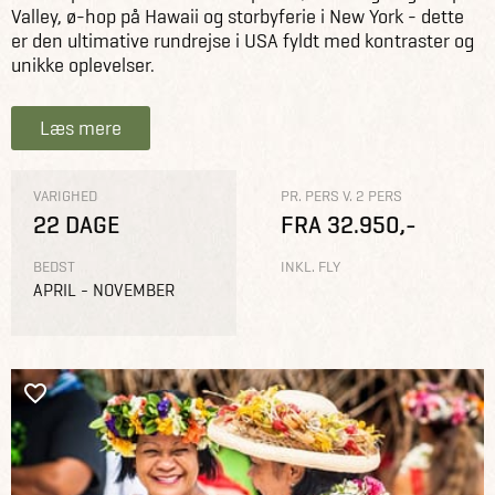
Valley, ø-hop på Hawaii og storbyferie i New York - dette
er den ultimative rundrejse i USA fyldt med kontraster og
unikke oplevelser.
Læs mere
VARIGHED
PR. PERS V. 2 PERS
22 DAGE
FRA 32.950,-
BEDST
INKL. FLY
APRIL - NOVEMBER