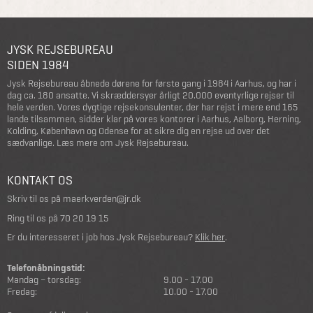
JYSK REJSEBUREAU
SIDEN 1984
Jysk Rejsebureau åbnede dørene for første gang i 1984 i Aarhus, og har i
dag ca. 180 ansatte. Vi skræddersyer årligt 20.000 eventyrlige rejser til
hele verden. Vores dygtige rejsekonsulenter, der har rejst i mere end 165
lande tilsammen, sidder klar på vores kontorer i Aarhus, Aalborg, Herning,
Kolding, København og Odense for at sikre dig en rejse ud over det
sædvanlige.
Læs mere om Jysk Rejsebureau
.
KONTAKT OS
Skriv til os på
maerkverden@jr.dk
Ring til os på
70 20 19 15
Er du interesseret i job hos Jysk Rejsebureau?
Klik her
.
Telefonåbningstid:
Mandag – torsdag:
9.00 - 17.00
Fredag:
10.00 - 17.00