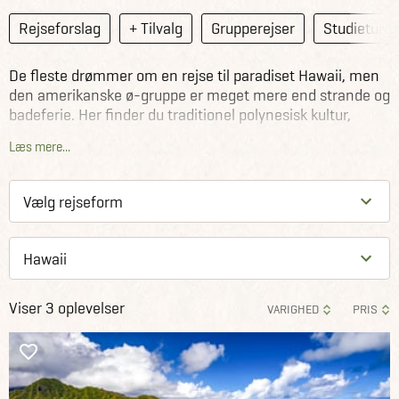
Rejseforslag
+ Tilvalg
Grupperejser
Studieture
De fleste drømmer om en rejse til paradiset Hawaii, men
den amerikanske ø-gruppe er meget mere end strande og
badeferie. Her finder du traditionel polynesisk kultur,
vulkaner og kløfter, som kan udforskes på trekking ture,
Læs mere...
snorkling/dykning med mantarokker og havskildpadder,
verdensklasse surfing, historiske Pearl Harbour og meget
mere.
Viser 3 oplevelser
VARIGHED
PRIS