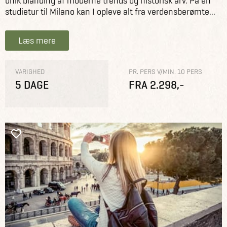
unik blanding af moderne trends og historisk arv. På en
studietur til Milano kan I opleve alt fra verdensberømte...
Læs mere
VARIGHED
PR. PERS V/MIN. 10 PERS
5 DAGE
FRA 2.298,-