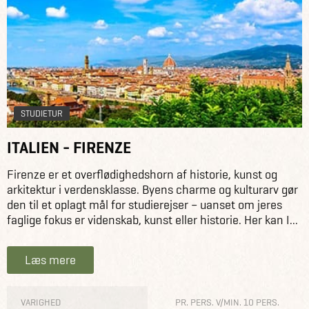
STUDIETUR
ITALIEN - FIRENZE
Firenze er et overflødighedshorn af historie, kunst og
arkitektur i verdensklasse. Byens charme og kulturarv gør
den til et oplagt mål for studierejser – uanset om jeres
faglige fokus er videnskab, kunst eller historie. Her kan I...
Læs mere
VARIGHED
PR. PERS. V/MIN. 10 PERS.