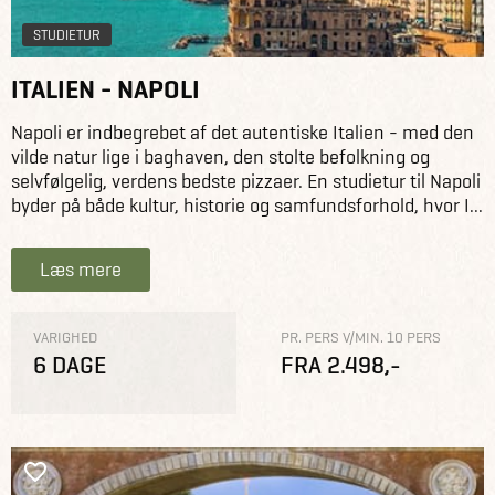
STUDIETUR
ITALIEN - NAPOLI
Napoli er indbegrebet af det autentiske Italien - med den
vilde natur lige i baghaven, den stolte befolkning og
selvfølgelig, verdens bedste pizzaer. En studietur til Napoli
byder på både kultur, historie og samfundsforhold, hvor I...
Læs mere
VARIGHED
PR. PERS V/MIN. 10 PERS
6 DAGE
FRA 2.498,-