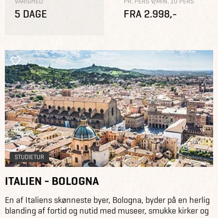
VARIGHED
PR. PERS V/MIN. 10 PERS
5 DAGE
FRA 2.998,-
STUDIETUR
ITALIEN - BOLOGNA
En af Italiens skønneste byer, Bologna, byder på en herlig
blanding af fortid og nutid med museer, smukke kirker og