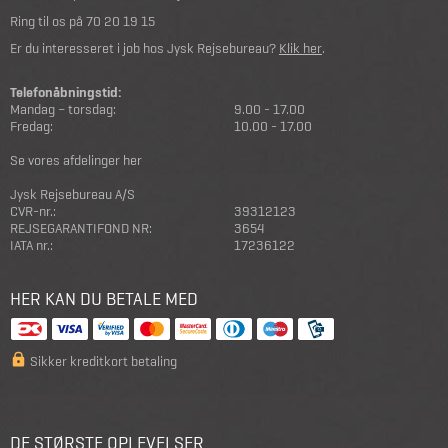
Ring til os på
70 20 19 15
Er du interesseret i job hos Jysk Rejsebureau?
Klik her
.
Telefonåbningstid:
Mandag – torsdag:
9.00 - 17.00
Fredag:
10.00 - 17.00
Se vores afdelinger her
Jysk Rejsebureau A/S
CVR-nr.:
39312123
REJSEGARANTIFOND NR:
3654
IATA nr.:
17236122
HER KAN DU BETALE MED
Sikker kreditkort betaling
DE STØRSTE OPLEVELSER