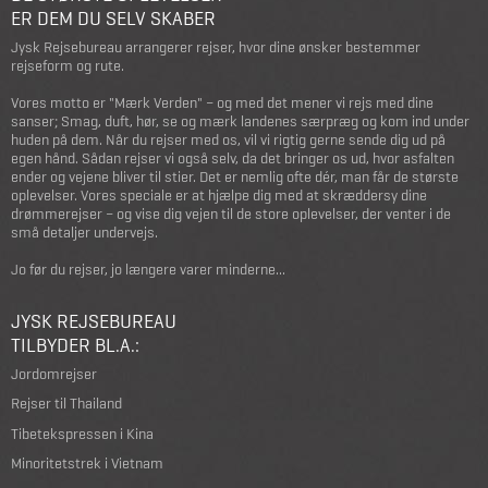
ER DEM DU SELV SKABER
Jysk Rejsebureau arrangerer rejser, hvor dine ønsker bestemmer
rejseform og rute.
Vores motto er "Mærk Verden" – og med det mener vi rejs med dine
sanser; Smag, duft, hør, se og mærk landenes særpræg og kom ind under
huden på dem. Når du rejser med os, vil vi rigtig gerne sende dig ud på
egen hånd. Sådan rejser vi også selv, da det bringer os ud, hvor asfalten
ender og vejene bliver til stier. Det er nemlig ofte dér, man får de største
oplevelser. Vores speciale er at hjælpe dig med at skræddersy dine
drømmerejser – og vise dig vejen til de store oplevelser, der venter i de
små detaljer undervejs.
Jo før du rejser, jo længere varer minderne...
JYSK REJSEBUREAU
TILBYDER BL.A.:
Jordomrejser
Rejser til Thailand
Tibetekspressen i Kina
Minoritetstrek i Vietnam