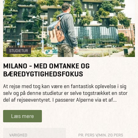
STUDIETUR
MILANO - MED OMTANKE OG
BÆREDYGTIGHEDSFOKUS
At rejse med tog kan være en fantastisk oplevelse i sig
selv og på denne studietur er selve togstrækket en stor
del af rejseeventyret. I passerer Alperne via et af...
Læs mere
VARIGHED
PR. PERS V/MIN. 20 PERS