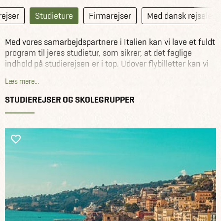
ejser
Studieture
Firmarejser
Med dansk rejselede
Med vores samarbejdspartnere i Italien kan vi lave et fuldt
program til jeres studietur, som sikrer, at det faglige
indhold på studierejsen er i top. Udover flybilletter kan vi
f.eks. hjælpe med at arrangere besøg på virksomheder,
Læs mere...
skoler og museer m.m. Kort sagt - vi kan sørge for det
hele.
STUDIEREJSER OG SKOLEGRUPPER