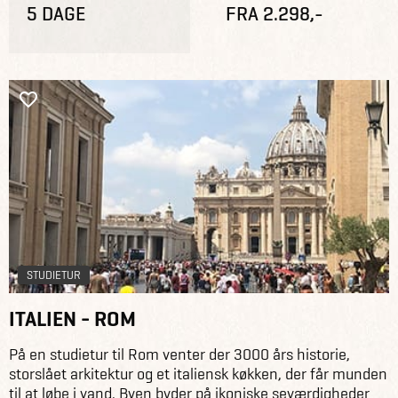
5 DAGE
FRA 2.298,-
STUDIETUR
ITALIEN - ROM
På en studietur til Rom venter der 3000 års historie,
storslået arkitektur og et italiensk køkken, der får munden
til at løbe i vand. Byen byder på ikoniske seværdigheder