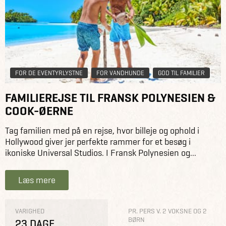
FOR DE EVENTYRLYSTNE
FOR VANDHUNDE
GOD TIL FAMILIER
FAMILIEREJSE TIL FRANSK POLYNESIEN &
COOK-ØERNE
Tag familien med på en rejse, hvor billeje og ophold i
Hollywood giver jer perfekte rammer for et besøg i
ikoniske Universal Studios. I Fransk Polynesien og...
Læs mere
VARIGHED
PR. PERS V. 2 VOKSNE OG 2
BØRN
23 DAGE