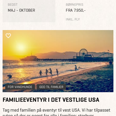
BEDST
BØRNEPRIS
MAJ - OKTOBER
FRA 7.950,-
INKL. FLY
FOR VANDHUNDE
GOD TIL FAMILIER
FAMILIEEVENTYR I DET VESTLIGE USA
Tag med familien på eventyr til vest USA. Vi har tilpasset
ruten så der er noget for alle i familien: storbyer,