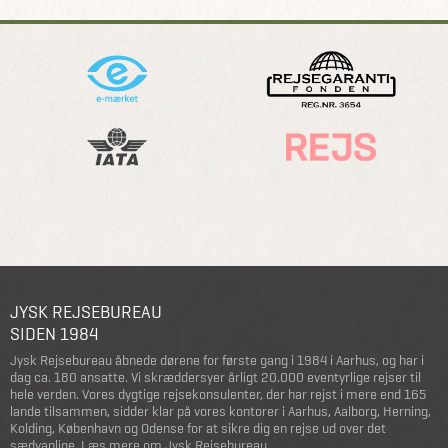
JYSK REJSEBUREAU
SIDEN 1984
Jysk Rejsebureau åbnede dørene for første gang i 1984 i Aarhus, og har i
dag ca. 180 ansatte. Vi skræddersyer årligt 20.000 eventyrlige rejser til
hele verden. Vores dygtige rejsekonsulenter, der har rejst i mere end 165
lande tilsammen, sidder klar på vores kontorer i Aarhus, Aalborg, Herning,
Kolding, København og Odense for at sikre dig en rejse ud over det
sædvanlige.
Læs mere om Jysk Rejsebureau
.