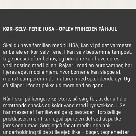
KØR-SELV-FERIE I USA – OPLEV FRIHEDEN PÅ HJUL
Skal du have familien med til USA, kan vi på det varmeste
anbefale en kør-selv-ferie. I kan selv bestemme tempoet,
tage pauser efter behov, og børnene kan have deres
yndlingsting med i bilen. Rejser I med en autocamper, har
I jeres eget mobile hjem, hvor børnene kan slappe af,
mens I camperer midt i naturen med spændende dyr. Og
så slipper I for at pakke ud mere end én gang.
Når I skal på længere køreture, så sørg for, at der altid er
mættende snacks og koldt vand med i rygsækken. USA
har masser af familievenlige spisesteder i forskellige
prisklasser, men I kan også spare en del ved at pakke
jeres egen mad. Sørg også for at medbringe nok
underholdning til de stille øjeblikke – bøger, tegnehæfter