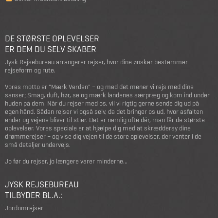
DE STØRSTE OPLEVELSER
ER DEM DU SELV SKABER
Jysk Rejsebureau arrangerer rejser, hvor dine ønsker bestemmer
rejseform og rute.
Vores motto er "Mærk Verden" – og med det mener vi rejs med dine
sanser; Smag, duft, hør, se og mærk landenes særpræg og kom ind under
huden på dem. Når du rejser med os, vil vi rigtig gerne sende dig ud på
egen hånd. Sådan rejser vi også selv, da det bringer os ud, hvor asfalten
ender og vejene bliver til stier. Det er nemlig ofte dér, man får de største
oplevelser. Vores speciale er at hjælpe dig med at skræddersy dine
drømmerejser – og vise dig vejen til de store oplevelser, der venter i de
små detaljer undervejs.
Jo før du rejser, jo længere varer minderne...
JYSK REJSEBUREAU
TILBYDER BL.A.:
Jordomrejser