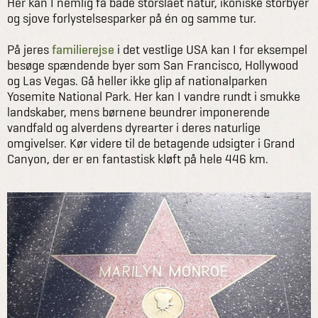
Her kan I nemlig få både storslået natur, ikoniske storbyer
og sjove forlystelsesparker på én og samme tur.
På jeres
familierejse
i det vestlige USA kan I for eksempel
besøge spændende byer som San Francisco, Hollywood
og Las Vegas. Gå heller ikke glip af nationalparken
Yosemite National Park. Her kan I vandre rundt i smukke
landskaber, mens børnene beundrer imponerende
vandfald og alverdens dyrearter i deres naturlige
omgivelser. Kør videre til de betagende udsigter i Grand
Canyon, der er en fantastisk kløft på hele 446 km.