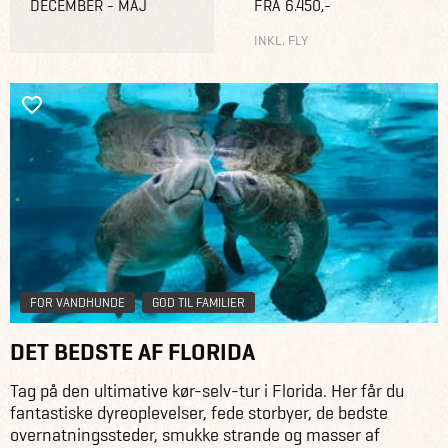
DECEMBER - MAJ
FRA 6.450,-
INKL. FLY
FOR VANDHUNDE
GOD TIL FAMILIER
DET BEDSTE AF FLORIDA
Tag på den ultimative kør-selv-tur i Florida. Her får du
fantastiske dyreoplevelser, fede storbyer, de bedste
overnatningssteder, smukke strande og masser af