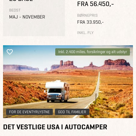
FRA 56.450,-
BEDST
BØRNEPRIS
MAJ - NOVEMBER
FRA 33.950,-
INKL. FLY
Inkl. 2.400 miles, forsikringer og alt udstyr
FOR DE EVENTYRLYSTNE
GOD TIL FAMILIER
DET VESTLIGE USA I AUTOCAMPER