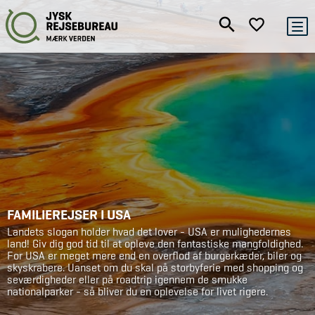
FAMILIEREJSER I USA
Landets slogan holder hvad det lover - USA er mulighedernes
land! Giv dig god tid til at opleve den fantastiske mangfoldighed.
For USA er meget mere end en overflod af burgerkæder, biler og
skyskrabere. Uanset om du skal på storbyferie med shopping og
seværdigheder eller på roadtrip igennem de smukke
nationalparker - så bliver du en oplevelse for livet rigere.