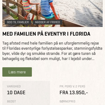
GOD TIL FAMILIER
MASSER AF FRIHED
MED FAMILIEN PÅ EVENTYR I FLORIDA
Tag afsted med hele familien på en uforglemmelig rejse
til Floridas eventyrlige forlystelsesparker, stemningsfyldte
byer, vilde dyr og smukke strande. For at gøre turen så
behagelig og fleksibel som muligt, har I lejebil under...
Læs mere
VARIGHED
PR. PERS V. 2 PERS
10 DAGE
FRA 13.950,-
BEDST
BØRNEPRIS