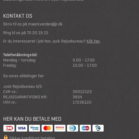
KONTAKT OS
Skriv til os på
maerkverden@jr.dk
Ring til os på
70 20 19 15
Er du interesseret i job hos Jysk Rejsebureau?
Klik her
.
Telefonåbningstid:
Mandag – torsdag:
9.00 - 17.00
Fredag:
10.00 - 17.00
Se vores afdelinger her
Jysk Rejsebureau A/S
CVR-nr.:
39312123
REJSEGARANTIFOND NR:
3654
IATA nr.:
17236122
HER KAN DU BETALE MED
Sikker kreditkort betaling