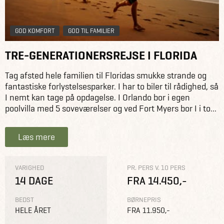
GOD KOMFORT
GOD TIL FAMILIER
TRE-GENERATIONERSREJSE I FLORIDA
Tag afsted hele familien til Floridas smukke strande og
fantastiske forlystelsesparker. I har to biler til rådighed, så
I nemt kan tage på opdagelse. I Orlando bor i egen
poolvilla med 5 soveværelser og ved Fort Myers bor I i to...
Læs mere
VARIGHED
PR. PERS V. 10 PERS
14 DAGE
FRA 14.450,-
BEDST
BØRNEPRIS
HELE ÅRET
FRA 11.950,-