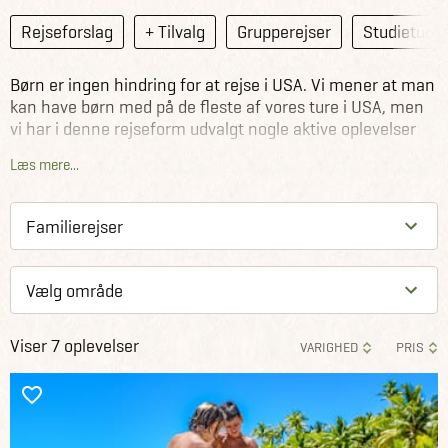
Rejseforslag
+ Tilvalg
Grupperejser
Studieture
Børn er ingen hindring for at rejse i USA. Vi mener at man
kan have børn med på de fleste af vores ture i USA, men
vi har i denne rejseform udvalgt nogle aktive oplevelser
der er specielt familieegnede.
Læs mere...
Det herlige ved børn er, at de er nysgerrige, umiddelbare
og møder verden komplet uden fordomme. Børn åbner
døre og er den bedste billet til lokalkontakt. Det kan give
perspektiv og lærdom til selv den mest garvede
globetrotter. Samtidig vil I på jeres familierejse få en
fælles oplevelse i USA, der vil stå som noget helt specielt
for alle – store og små – og en tur, som I med garanti vil
Viser 7 oplevelser
huske.
VARIGHED
PRIS