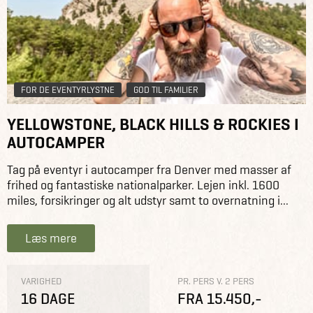
FOR DE EVENTYRLYSTNE
GOD TIL FAMILIER
YELLOWSTONE, BLACK HILLS & ROCKIES I
AUTOCAMPER
Tag på eventyr i autocamper fra Denver med masser af
frihed og fantastiske nationalparker. Lejen inkl. 1600
miles, forsikringer og alt udstyr samt to overnatning i...
Læs mere
VARIGHED
PR. PERS V. 2 PERS
16 DAGE
FRA 15.450,-