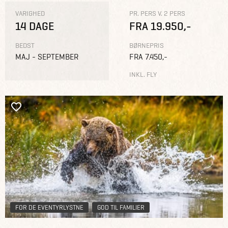
VARIGHED
PR. PERS V. 2 PERS
14 DAGE
FRA 19.950,-
BEDST
BØRNEPRIS
MAJ - SEPTEMBER
FRA 7.450,-
INKL. FLY
FOR DE EVENTYRLYSTNE
GOD TIL FAMILIER