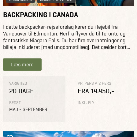
BACKPACKING I CANADA
I dette backpacker-rejseforslag kører du i lejebil fra
Vancouver til Edmonton. Herfra flyver du til Toronto og
fantastiske Niagara Falls. Du har fire overnatninger og
billeje inkluderet (med ungdomstillæg). Det gælder kort...
Læs mere
VARIGHED
PR. PERS V. 2 PERS
20 DAGE
FRA 14.450,-
BEDST
INKL. FLY
MAJ - SEPTEMBER