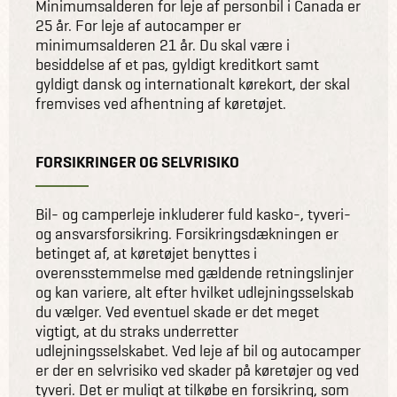
Minimumsalderen for leje af personbil i Canada er
25 år. For leje af autocamper er
minimumsalderen 21 år. Du skal være i
besiddelse af et pas, gyldigt kreditkort samt
gyldigt dansk og internationalt kørekort, der skal
fremvises ved afhentning af køretøjet.
FORSIKRINGER OG SELVRISIKO
Bil- og camperleje inkluderer fuld kasko-, tyveri-
og ansvarsforsikring. Forsikringsdækningen er
betinget af, at køretøjet benyttes i
overensstemmelse med gældende retningslinjer
og kan variere, alt efter hvilket udlejningsselskab
du vælger. Ved eventuel skade er det meget
vigtigt, at du straks underretter
udlejningsselskabet. Ved leje af bil og autocamper
er der en selvrisiko ved skader på køretøjer og ved
tyveri. Det er muligt at tilkøbe en forsikring, som