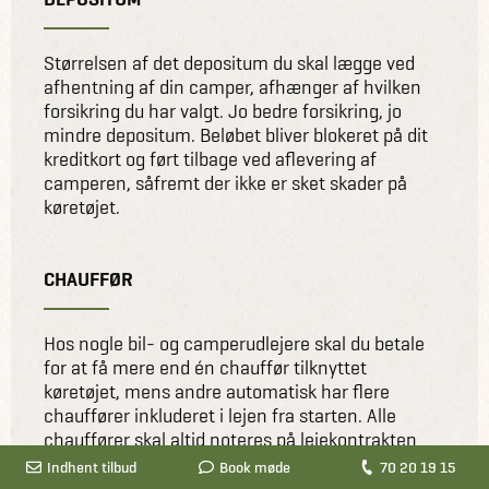
Størrelsen af det depositum du skal lægge ved
afhentning af din camper, afhænger af hvilken
forsikring du har valgt. Jo bedre forsikring, jo
mindre depositum. Beløbet bliver blokeret på dit
kreditkort og ført tilbage ved aflevering af
camperen, såfremt der ikke er sket skader på
køretøjet.
CHAUFFØR
Hos nogle bil- og camperudlejere skal du betale
for at få mere end én chauffør tilknyttet
køretøjet, mens andre automatisk har flere
chauffører inkluderet i lejen fra starten. Alle
chauffører skal altid noteres på lejekontrakten
ved afhentning af bilen og 'hovedchaufføren' skal
Indhent tilbud
Book møde
70 20 19 15
være i besiddelse af gyldigt kørekort,