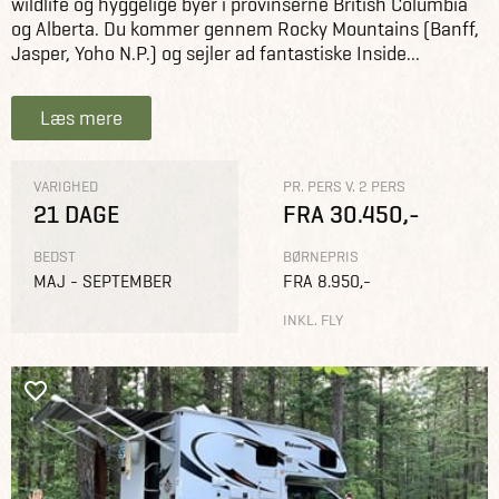
wildlife og hyggelige byer i provinserne British Columbia
og Alberta. Du kommer gennem Rocky Mountains (Banff,
Jasper, Yoho N.P.) og sejler ad fantastiske Inside...
Læs mere
VARIGHED
PR. PERS V. 2 PERS
21 DAGE
FRA 30.450,-
BEDST
BØRNEPRIS
MAJ - SEPTEMBER
FRA 8.950,-
INKL. FLY