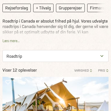
Rejseforslag
+ Tilvalg
Grupperejser
Firmarejse
Roadtrip i Canada er absolut frihed på hjul. Vores udvalgte
roadtrips i Canada henvender sig til dig, der gerne vil være
sikker på et optimalt udbytte af din ferie. Vi kan
tilrettelægge din rute på forhånd, og reservere alle
Læs mere...
hotelovernatninger eller booke din camper og campsites,
så kan du fuldt ud koncentrere dig om at nyde
oplevelserne på dit roadtrip i Canada og slappe af.
Viser 12 oplevelser
VARIGHED
PRIS