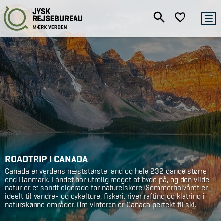
ROADTRIP I CANADA
Canada er verdens næststørste land og hele 232 gange større
end Danmark. Landet har utrolig meget at byde på, og den vilde
natur er et sandt eldorado for naturelskere. Sommerhalvåret er
ideelt til vandre- og cykelture, fiskeri, river rafting og klatring i
naturskønne områder. Om vinteren er Canada perfekt til ski.