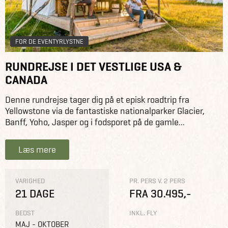
FOR DE EVENTYRLYSTNE
RUNDREJSE I DET VESTLIGE USA &
CANADA
Denne rundrejse tager dig på et episk roadtrip fra
Yellowstone via de fantastiske nationalparker Glacier,
Banff, Yoho, Jasper og i fodsporet på de gamle...
Læs mere
VARIGHED
PR. PERS V. 2 PERS
21 DAGE
FRA 30.495,-
BEDST
INKL. FLY
MAJ - OKTOBER