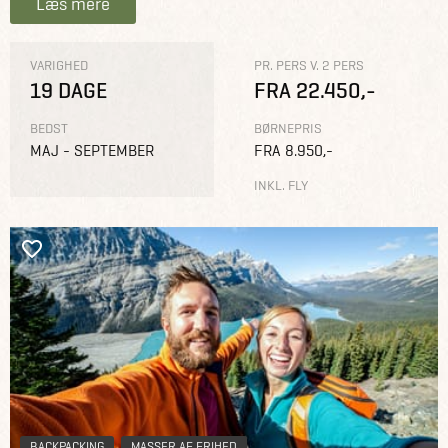
Læs mere
VARIGHED
PR. PERS V. 2 PERS
19 DAGE
FRA 22.450,-
BEDST
BØRNEPRIS
MAJ - SEPTEMBER
FRA 8.950,-
INKL. FLY
BACKPACKING
MASSER AF FRIHED