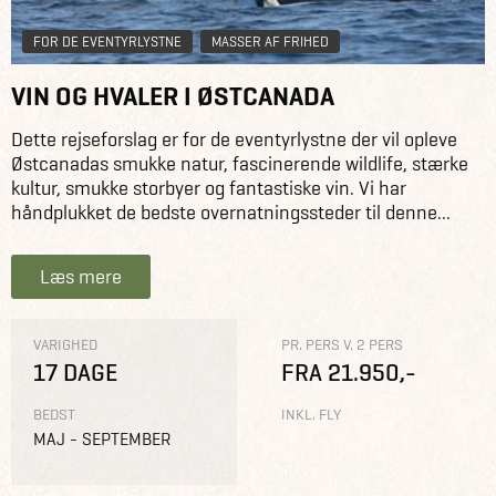
FOR DE EVENTYRLYSTNE
MASSER AF FRIHED
VIN OG HVALER I ØSTCANADA
Dette rejseforslag er for de eventyrlystne der vil opleve
Østcanadas smukke natur, fascinerende wildlife, stærke
kultur, smukke storbyer og fantastiske vin. Vi har
håndplukket de bedste overnatningssteder til denne...
Læs mere
VARIGHED
PR. PERS V. 2 PERS
17 DAGE
FRA 21.950,-
BEDST
INKL. FLY
MAJ - SEPTEMBER