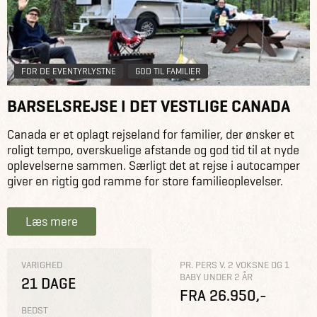
FOR DE EVENTYRLYSTNE
GOD TIL FAMILIER
BARSELSREJSE I DET VESTLIGE CANADA
Canada er et oplagt rejseland for familier, der ønsker et
roligt tempo, overskuelige afstande og god tid til at nyde
oplevelserne sammen. Særligt det at rejse i autocamper
giver en rigtig god ramme for store familieoplevelser.
Læs mere
VARIGHED
PR. PERS V. 2 VOKSNE OG 1
BABY UNDER 2 ÅR
21 DAGE
FRA 26.950,-
BEDST