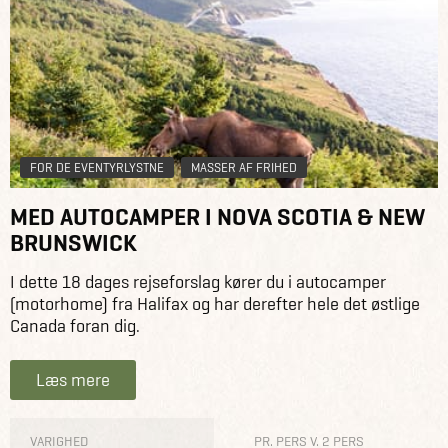
FOR DE EVENTYRLYSTNE
MASSER AF FRIHED
MED AUTOCAMPER I NOVA SCOTIA & NEW
BRUNSWICK
I dette 18 dages rejseforslag kører du i autocamper
(motorhome) fra Halifax og har derefter hele det østlige
Canada foran dig.
Læs mere
VARIGHED
PR. PERS V. 2 PERS