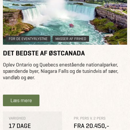
FOR DE EVENTYRLYSTNE
MASSER AF FRIHED
DET BEDSTE AF ØSTCANADA
Oplev Ontario og Quebecs enestående nationalparker,
spændende byer, Niagara Falls og de tusindvis af søer,
vandløb og øer.
Læs mere
VARIGHED
PR. PERS V. 2 PERS
17 DAGE
FRA 20.450,-